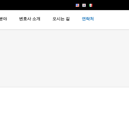
분야
변호사 소개
오시는 길
연락처
이민법
노동법
고용법