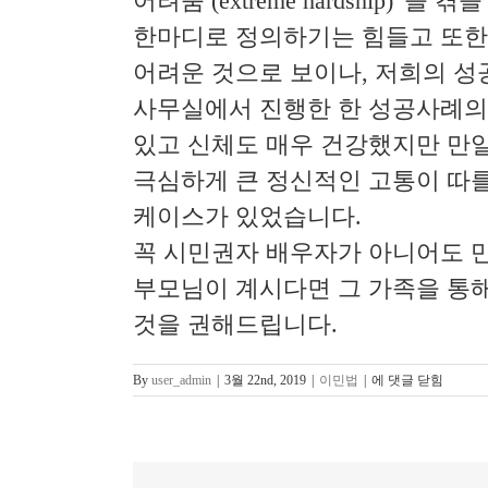
어려움 (extreme hardship
한마디로 정의하기는 힘들고 또한
어려운 것으로 보이나, 저희의 성
사무실에서 진행한 한 성공사례의
있고 신체도 매우 건강했지만 만
극심하게 큰 정신적인 고통이 따
케이스가 있었습니다.
꼭 시민권자 배우자가 아니어도 
부모님이 계시다면 그 가족을 통
것을 권해드립니다.
[OC
By
user_admin
|
3월 22nd, 2019
|
이민법
|
에 댓글 닫힘
이
민
법
변
호