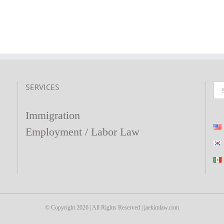
칼
럼]
취
업
비
자
(H-
SERVICES
1B)
Se
fo
Immigration
Employment / Labor Law
© Copyright
2026 | All Rights Reserved | jaekimlaw.com