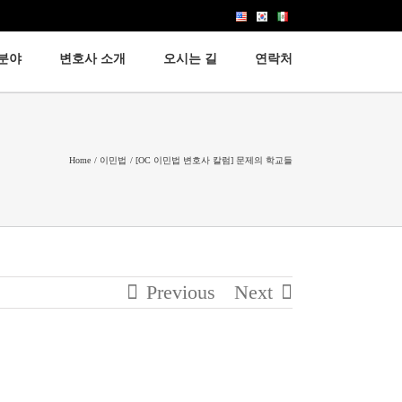
분야
변호사 소개
오시는 길
연락처
이민법
노동법
Home
이민법
[OC 이민법 변호사 칼럼] 문제의 학교들
고용법
Previous
Next