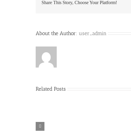
Share This Story, Choose Your Platform!
사
칼
럼]
문
제
의
About the Author:
user_admin
학
교
들
Related Posts
[OC
이
민
법
변