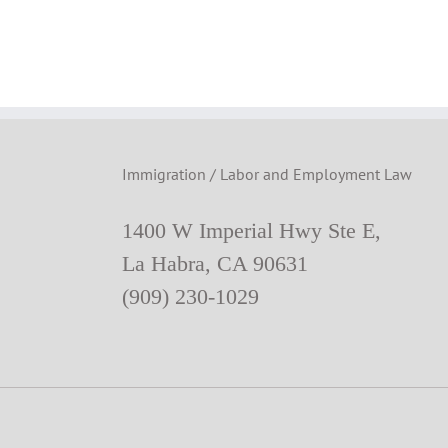
호
사
칼
럼]
601A
Waiver
Immigration / Labor and Employment Law
1400 W Imperial Hwy Ste E,
La Habra, CA 90631
(909) 230-1029