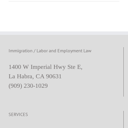
용
법
변
호
사
칼
럼]
직
장
내
Immigration / Labor and Employment Law
성
희
롱
1400 W Imperial Hwy Ste E,
La Habra, CA 90631
(909) 230-1029
SERVICES