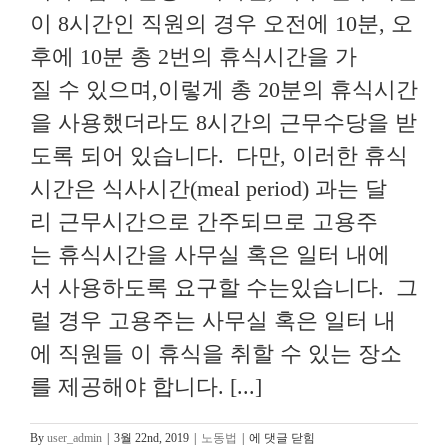
이 8시간인 직원의 경우 오전에 10분, 오
후에 10분 총 2번의 휴식시간을 가
질 수 있으며,이렇게 총 20분의 휴식시간
을 사용했더라도 8시간의 근무수당을 받
도록 되어 있습니다. 다만, 이러한 휴식
시간은 식사시간(meal period) 과는 달
리 근무시간으로 간주되므로 고용주
는 휴식시간을 사무실 혹은 일터 내에
서 사용하도록 요구할 수는있습니다. 그
럴 경우 고용주는 사무실 혹은 일터 내
에 직원들 이 휴식을 취할 수 있는 장소
를 제공해야 합니다. [...]
[OC
By
user_admin
|
3월 22nd, 2019
|
노동법
|
에 댓글 닫힘