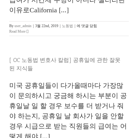
이유로California [...]
[OC
By
user_admin
|
3월 22nd, 2019
|
노동법
|
에 댓글 닫힘
노
Read More
동
법
변
호
[ OC 노동법 변호사 칼럼] 공휴일에 관한 잘못
사
칼
된 지식들
럼]
Overtime 관
련
미국 공휴일들이 다가올때마다 가장많
주
의
이 문의하시고 궁금해 하시는 부분이 공
사
항
휴일날 일 할 경우 보수를 더 받거나 줘
야 하는지, 공휴일 날 회사가 일을 안할
경우 시급으로 받는 직원들의 급여는 어
떻게 해야 [...]