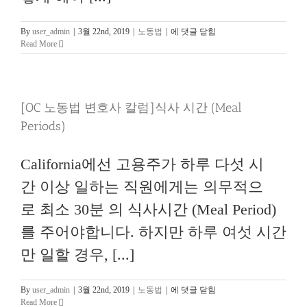
[
By
user_admin
|
3월 22nd, 2019
|
노동법
|
에 댓글 닫힘
OC
Read More
노
동
법
변
[OC 노동법 변호사 칼럼]식사 시간 (Meal
호
사
Periods)
칼
럼]
공
California에선 고용주가 하루 다섯 시
휴
일
간 이상 일하는 직원에게는 의무적으
에 관
한 잘
로 최소 30분 의 식사시간 (Meal Period)
못
를 주어야합니다. 하지만 하루 여섯 시간
된 지
식
만 일할 경우, [...]
들
[OC
By
user_admin
|
3월 22nd, 2019
|
노동법
|
에 댓글 닫힘
노
Read More