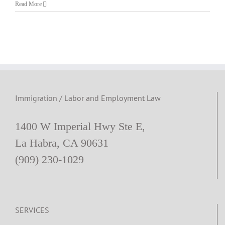
노
Read More
동
법
변
호
사
칼
럼]
휴
식
시
Immigration / Labor and Employment Law
간
1400 W Imperial Hwy Ste E,
La Habra, CA 90631
(909) 230-1029
SERVICES