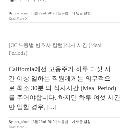
[
By
user_admin
|
3월 22nd, 2019
|
노동법
|
에 댓글 닫힘
OC
Read More
노
동
법
변
[OC 노동법 변호사 칼럼]식사 시간 (Meal
호
사
Periods)
칼
럼]
공
California에선 고용주가 하루 다섯 시
휴
일
간 이상 일하는 직원에게는 의무적으
에 관
한 잘
로 최소 30분 의 식사시간 (Meal Period)
못
를 주어야합니다. 하지만 하루 여섯 시간
된 지
식
만 일할 경우, [...]
들
[OC
By
user_admin
|
3월 22nd, 2019
|
노동법
|
에 댓글 닫힘
노
Read More