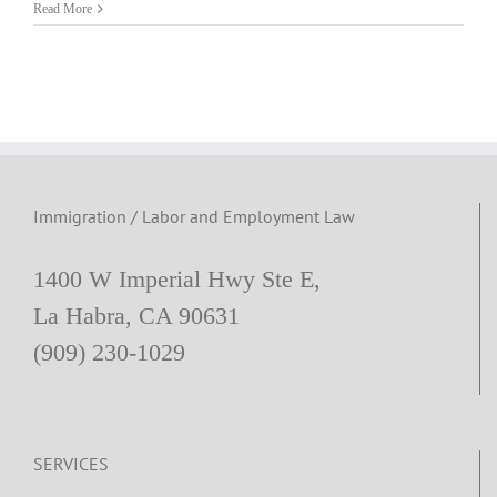
노
Read More
동
법
변
호
사
칼
럼]
휴
식
시
Immigration / Labor and Employment Law
간
1400 W Imperial Hwy Ste E,
La Habra, CA 90631
(909) 230-1029
SERVICES