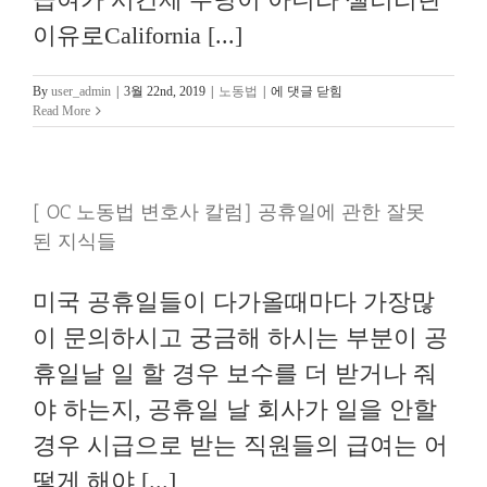
이유로California [...]
[OC
By
user_admin
|
3월 22nd, 2019
|
노동법
|
에 댓글 닫힘
노
Read More
동
법
변
호
[ OC 노동법 변호사 칼럼] 공휴일에 관한 잘못
사
칼
된 지식들
럼]
Overtime 관
련
미국 공휴일들이 다가올때마다 가장많
주
의
이 문의하시고 궁금해 하시는 부분이 공
사
항
휴일날 일 할 경우 보수를 더 받거나 줘
야 하는지, 공휴일 날 회사가 일을 안할
경우 시급으로 받는 직원들의 급여는 어
떻게 해야 [...]