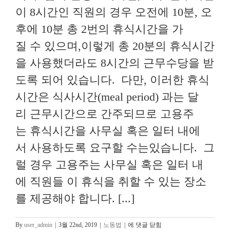
이 8시간인 직원의 경우 오전에 10분, 오
후에 10분 총 2번의 휴식시간을 가
질 수 있으며,이렇게 총 20분의 휴식시간
을 사용했더라도 8시간의 근무수당을 받
도록 되어 있습니다. 다만, 이러한 휴식
시간은 식사시간(meal period) 과는 달
리 근무시간으로 간주되므로 고용주
는 휴식시간을 사무실 혹은 일터 내에
서 사용하도록 요구할 수는있습니다. 그
럴 경우 고용주는 사무실 혹은 일터 내
에 직원들 이 휴식을 취할 수 있는 장소
를 제공해야 합니다. [...]
[OC
By
user_admin
|
3월 22nd, 2019
|
노동법
|
에 댓글 닫힘