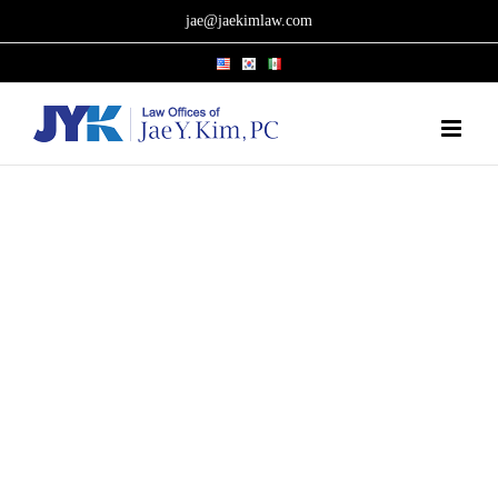
Skip
jae@jaekimlaw.com
to
content
법보다 당신이
먼저 입니다
저희 변호사들은 케이스의 처음부터
끝까지 모든 단계를 책임질 것이며