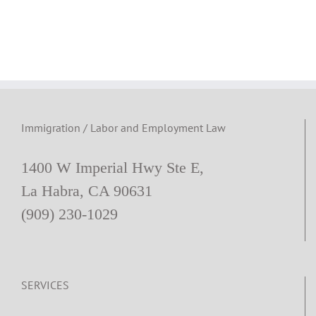
Immigration / Labor and Employment Law
1400 W Imperial Hwy Ste E,
La Habra, CA 90631
(909) 230-1029
SERVICES