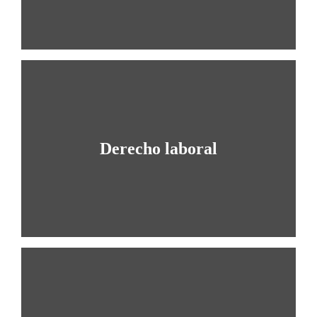
empleados.
APRENDE MÁS
Derecho laboral
Nuestra oficina puede ayudarlo a permanecer en
los Estados Unidos. a través de varios relieves
APRENDE MÁS