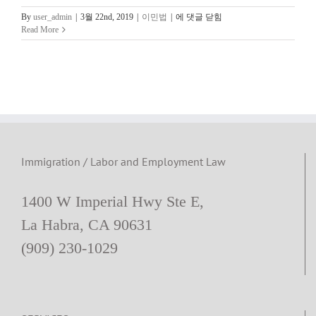
[OC
By
user_admin
|
3월 22nd, 2019
|
이민법
|
에 댓글 닫힘
이
Read More
민
법
변
호
사
칼
럼]
601A
Waiver
Immigration / Labor and Employment Law
1400 W Imperial Hwy Ste E,
La Habra, CA 90631
(909) 230-1029