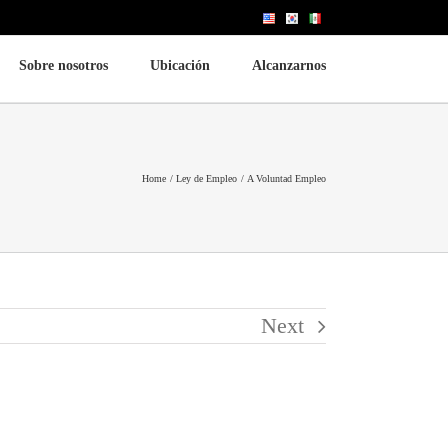
Sobre nosotros
Ubicación
Alcanzarnos
migracion
aboral
Home
Ley de Empleo
A Voluntad Empleo
mpleo
Next