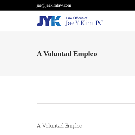
Skip
jae@jaekimlaw.com
to
content
A Voluntad Empleo
A Voluntad Empleo