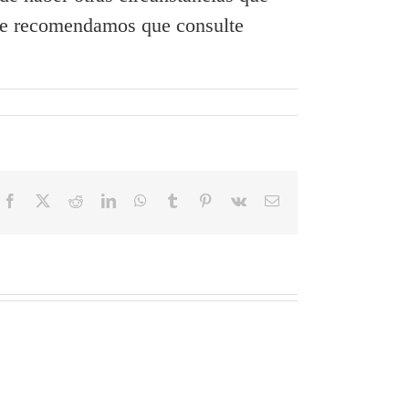
, le recomendamos que consulte
Facebook
X
Reddit
LinkedIn
WhatsApp
Tumblr
Pinterest
Vk
Email