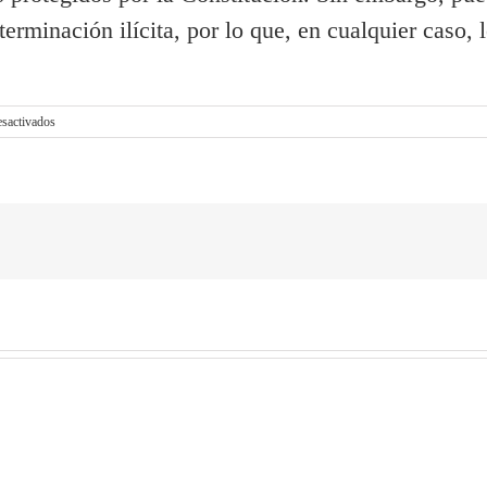
terminación ilícita, por lo que, en cualquier caso
en
sactivados
A
Voluntad
Empleo