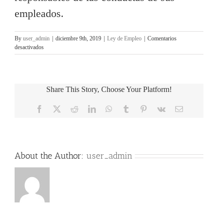
empleados.
By
user_admin
|
diciembre 9th, 2019
|
Ley de Empleo
|
Comentarios
en
desactivados
[OC
Employment
lawyer
column]
Share This Story, Choose Your Platform!
Acoso
Sexual
Facebook
X
Reddit
LinkedIn
WhatsApp
Tumblr
Pinterest
Vk
Email
en
el
Lugar
de
Trabajo
About the Author:
user_admin