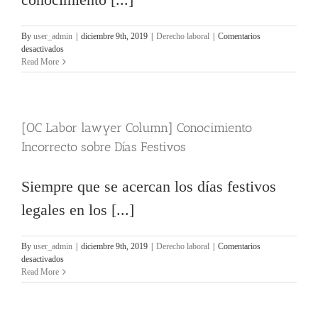
By
user_admin
|
diciembre 9th, 2019
|
Derecho laboral
|
Comentarios
en
desactivados
[LA
Read More
labor
lawyer
column]
Precauciones
[OC Labor lawyer Column] Conocimiento
relacionadas
con
Incorrecto sobre Días Festivos
el
tiempo
extra
Siempre que se acercan los días festivos
legales en los [...]
By
user_admin
|
diciembre 9th, 2019
|
Derecho laboral
|
Comentarios
en
desactivados
[OC
Read More
Labor
lawyer
Column]