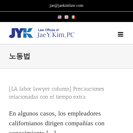
Skip
jae@jaekimlaw.com
to
content
노동법
[LA labor lawyer column] Precauciones
relacionadas con el tiempo extra
En algunos casos, los empleadores
californianos dirigen compañías con
conocimiento [...]