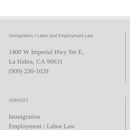
Conocimiento
Incorrecto
sobre
Días
Festivos
Immigration / Labor and Employment Law
1400 W Imperial Hwy Ste E,
La Habra, CA 90631
(909) 230-1029
SERVICES
Immigration
Employment / Labor Law